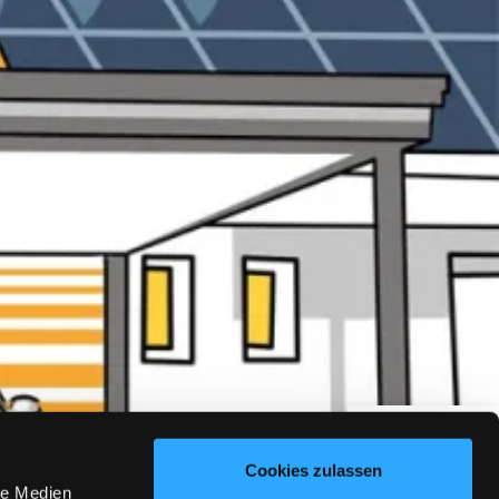
Kundenbewertungen und Erfahrungen zu
Love Überdachungen GmbH
100%
SEHR GUT
Empfehlungen auf
ProvenExpert.com
4,92 / 5,00
126
44
Bewertungen von 1
Bewertungen auf
anderen Quelle
ProvenExpert.com
Cookies zulassen
le Medien
Blick aufs ProvenExpert-Profil werfen